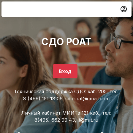
Система Дистанционного Обучения РОАТ 
Перейти к основному содержанию
СДО РОАТ
Вход
Техническая поддержка СДО: каб. 205, тел:
8 (499) 151 18 06, sdoroat@gmail.com
Личный кабинет МИИТа 121 каб., тел:
8(495) 662 99 43, it@miit.ru